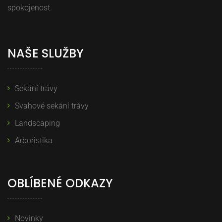
spokojenost.
NAŠE SLUŽBY
Sekání trávy
Svahové sekání trávy
Landscaping
Arboristika
OBLÍBENÉ ODKAZY
Novinky