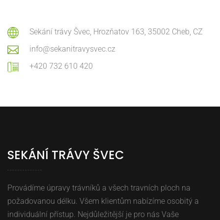
Sekání trávy Švec, Hrozňatov 163, 35002 Cheb, CZ
info@sekanitravysvec.cz
+420 732 610 420
SEKÁNÍ TRÁVY ŠVEC
Provádíme úpravy trávníků a všech travních ploch na
požadovanou délku. Všem klientům nabízíme osobitý a
individuální přístup. Nejdůležitější je pro nás Vaše