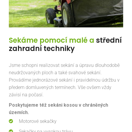
Sekáme pomocí malé a
střední
zahradní techniky
Jsme schopni realizovat sekání a úpravu dlouhodobě
neudržovaných ploch a také svahové sekání.
Provádíme jednorázové sekání i pravidelnou údržbu v
předem domluvených termínech. Vše ovšem vždy
závisí na počasí.
Poskytujeme též sekáni kosou v chráněných
územích.
Motorové sekačky
Sekačky na vysokou trávu